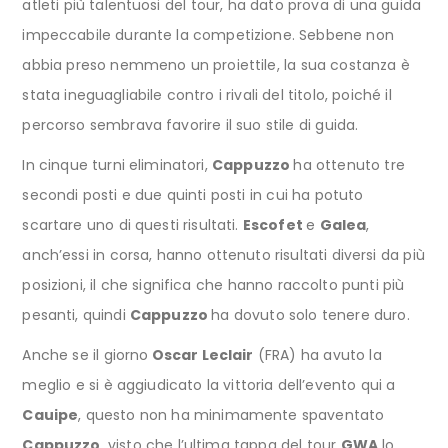
atleti più talentuosi del tour, ha dato prova di una guida
impeccabile durante la competizione. Sebbene non
abbia preso nemmeno un proiettile, la sua costanza è
stata ineguagliabile contro i rivali del titolo, poiché il
percorso sembrava favorire il suo stile di guida.
In cinque turni eliminatori,
Cappuzzo
ha ottenuto tre
secondi posti e due quinti posti in cui ha potuto
scartare uno di questi risultati.
Escofet
e
Galea
,
anch’essi in corsa, hanno ottenuto risultati diversi da più
posizioni, il che significa che hanno raccolto punti più
pesanti, quindi
Cappuzzo
ha dovuto solo tenere duro.
Anche se il giorno
Oscar Leclair
(FRA) ha avuto la
meglio e si è aggiudicato la vittoria dell’evento qui a
Cauipe
, questo non ha minimamente spaventato
Cappuzzo
, visto che l’ultima tappa del tour
GWA
lo