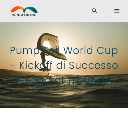
Pump Foil World Cup
– Kickoff di Successo
al Lago di Traunsee