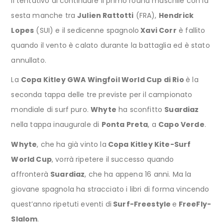
Il tentativo di continuare il primo round maschile con la
sesta manche tra
Julien Rattotti
(FRA),
Hendrick
Lopes
(SUI) e il sedicenne spagnolo
Xavi Corr
è fallito
quando il vento è calato durante la battaglia ed è stato
annullato.
La
Copa Kitley GWA Wingfoil World Cup di Rio
è la
seconda tappa delle tre previste per il campionato
mondiale di surf puro.
Whyte
ha sconfitto
Suardiaz
nella tappa inaugurale di
Ponta Preta
, a
Capo Verde
.
Whyte
, che ha già vinto la
Copa Kitley Kite-Surf
World Cup
, vorrà ripetere il successo quando
affronterà
Suardiaz
, che ha appena 16 anni. Ma la
giovane spagnola ha stracciato i libri di forma vincendo
quest’anno ripetuti eventi di
Surf-Freestyle
e
FreeFly-
Slalom
.