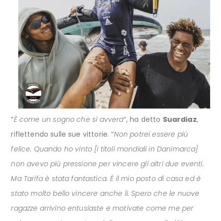
“
È come un sogno che si avvera
“, ha detto
Suardiaz
,
riflettendo sulle sue vittorie. “
Non potrei essere più
felice. Quando ho vinto [i titoli mondiali in Danimarca]
non avevo più pressione per vincere gli altri due eventi.
Ma Tarifa è stata fantastica. È il mio posto di casa ed è
stato molto bello vincere anche lì. Spero che le nuove
ragazze arrivino entusiaste e motivate come me per