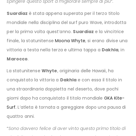
spingere questo sport a migliorare sempre di più
“.
Suardiaz
è stata appena superata per il terzo titolo
mondiale nella disciplina del surf puro Wave, introdotta
per la prima volta quest’anno.
Suardiaz
e la vincitrice
finale, la statunitense
Moona Whyte
, si erano divise una
vittoria a testa nella terza e ultima tappa a
Dakhla
, in
Marocco
.
La statunitense
Whyte
, originaria delle Hawaii, ha
conquistato la vittoria a
Dakhla
e con essa il titolo in
una straordinaria doppietta nel deserto, dove pochi
giorni dopo ha conquistato il titolo mondiale
GKA Kite-
Surf.
L’atleta è tornata a gareggiare dopo una pausa di
quattro anni.
“
Sono davvero felice di aver vinto questo primo titolo di