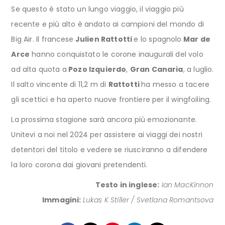
Se questo è stato un lungo viaggio, il viaggio più
recente e più alto è andato ai campioni del mondo di
Big Air. Il francese
Julien Rattotti
e lo spagnolo
Mar de
Arce
hanno conquistato le corone inaugurali del volo
ad alta quota a
Pozo Izquierdo
,
Gran Canaria
, a luglio.
Il salto vincente di 11,2 m di
Rattotti
ha messo a tacere
gli scettici e ha aperto nuove frontiere per il wingfoiling.
La prossima stagione sarà ancora più emozionante.
Unitevi a noi nel 2024 per assistere ai viaggi dei nostri
detentori del titolo e vedere se riusciranno a difendere
la loro corona dai giovani pretendenti.
Testo in inglese:
Ian MacKinnon
Immagini:
Lukas K Stiller / Svetlana Romantsova