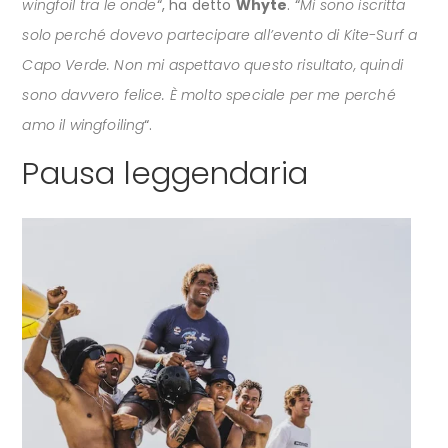
wingfoil tra le onde
“, ha detto
Whyte
. “
Mi sono iscritta
solo perché dovevo partecipare all’evento di Kite-Surf a
Capo Verde. Non mi aspettavo questo risultato, quindi
sono davvero felice. È molto speciale per me perché
amo il wingfoiling
“.
Pausa leggendaria