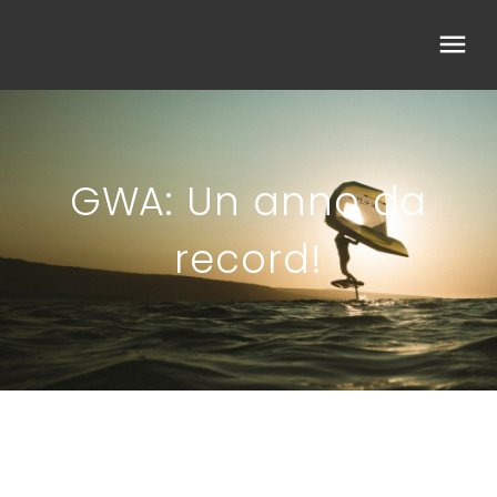
GWA: Un anno da
record!