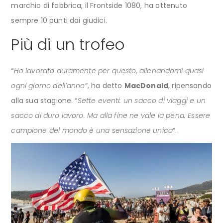
marchio di fabbrica, il Frontside 1080, ha ottenuto
sempre 10 punti dai giudici.
Più di un trofeo
“
Ho lavorato duramente per questo, allenandomi quasi
ogni giorno dell’anno
“, ha detto
MacDonald
, ripensando
alla sua stagione. “
Sette eventi: un sacco di viaggi e un
sacco di duro lavoro. Ma alla fine ne vale la pena. Essere
campione del mondo è una sensazione unica
“.