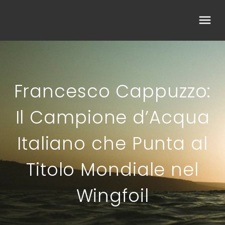
Francesco Cappuzzo:
Il Campione d’Acqua
Italiano che Punta al
Titolo Mondiale nel
Wingfoil