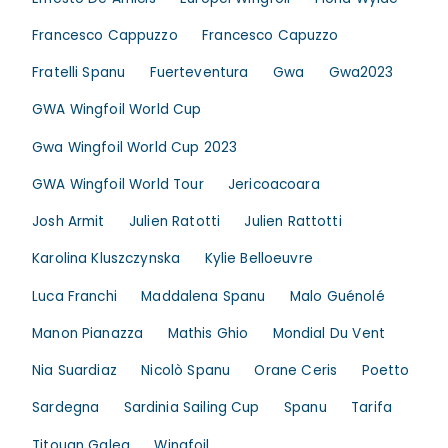
Francesco Cappuzzo
Francesco Capuzzo
Fratelli Spanu
Fuerteventura
Gwa
Gwa2023
GWA Wingfoil World Cup
Gwa Wingfoil World Cup 2023
GWA Wingfoil World Tour
Jericoacoara
Josh Armit
Julien Ratotti
Julien Rattotti
Karolina Kluszczynska
Kylie Belloeuvre
Luca Franchi
Maddalena Spanu
Malo Guénolé
Manon Pianazza
Mathis Ghio
Mondial Du Vent
Nia Suardiaz
Nicolò Spanu
Orane Ceris
Poetto
Sardegna
Sardinia Sailing Cup
Spanu
Tarifa
Titouan Galea
Wingfoil