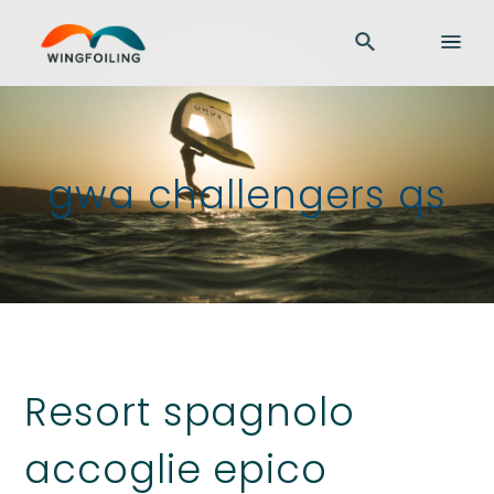
gwa challengers qs
Resort spagnolo
accoglie epico