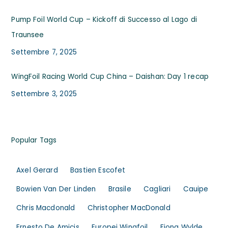
Pump Foil World Cup – Kickoff di Successo al Lago di
Traunsee
Settembre 7, 2025
WingFoil Racing World Cup China – Daishan: Day 1 recap
Settembre 3, 2025
Popular Tags
Axel Gerard
Bastien Escofet
Bowien Van Der Linden
Brasile
Cagliari
Cauipe
Chris Macdonald
Christopher MacDonald
Ernesto De Amicis
Europei Wingfoil
Fiona Wylde