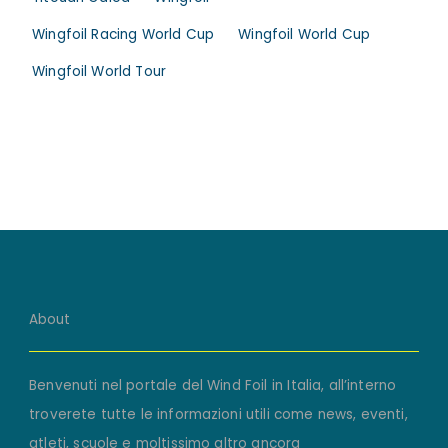
Wingfoil Racing World Cup
Wingfoil World Cup
Wingfoil World Tour
About
Benvenuti nel portale del Wind Foil in Italia, all’interno
troverete tutte le informazioni utili come news, eventi,
atleti, scuole e moltissimo altro ancora