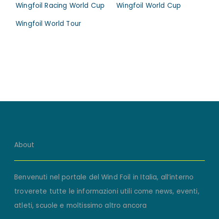
Wingfoil Racing World Cup
Wingfoil World Cup
Wingfoil World Tour
About
Benvenuti nel portale del Wind Foil in Italia, all’interno
troverete tutte le informazioni utili come news, eventi,
atleti, scuole e moltissimo altro ancora