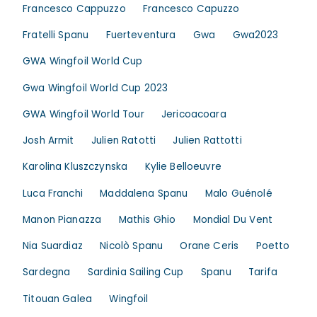
Francesco Cappuzzo
Francesco Capuzzo
Fratelli Spanu
Fuerteventura
Gwa
Gwa2023
GWA Wingfoil World Cup
Gwa Wingfoil World Cup 2023
GWA Wingfoil World Tour
Jericoacoara
Josh Armit
Julien Ratotti
Julien Rattotti
Karolina Kluszczynska
Kylie Belloeuvre
Luca Franchi
Maddalena Spanu
Malo Guénolé
Manon Pianazza
Mathis Ghio
Mondial Du Vent
Nia Suardiaz
Nicolò Spanu
Orane Ceris
Poetto
Sardegna
Sardinia Sailing Cup
Spanu
Tarifa
Titouan Galea
Wingfoil