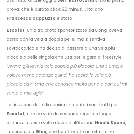
avanzato anche oggi a
Jeri
.
Rattotti
ha vinto la prima
prova, che è durata circa 20 minuti. L’italiano
Francesco Cappuzzo
è stato
Escofet
, un altro pilota sponsorizzato da Gong, aveva
corso con la vela a doppia pelle, ma si sentiva
sovraccarico e ha deciso di passare a una vela più
piccola a pelle singola che usa per le gare di freestyle.
“
Avevo già la mia vela doppia più piccola, una 5.0mq, e
volevo meno potenza, quindi ho scelto la vela più
piccola da 4.5mq, che conosco molto bene e con cui mi
sento a mio agio
“.
La riduzione delle dimensioni ha dato i suoi frutti per
Escofet
, che ha vinto la seconda regata a lunga
distanza, questa volta davanti all’italiano
Nicolò Spanu
,
secondo, e a
Ghio
, che ha ottenuto un altro terzo