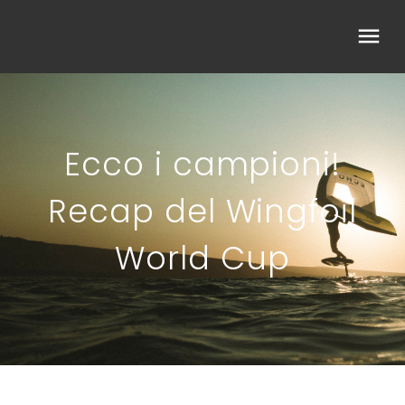
Ecco i campioni!
Recap del Wingfoil
World Cup