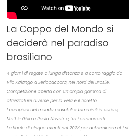
La Coppa del Mondo si
deciderà nel paradiso
brasiliano
4 giorni di regate a lunga distanza e a corto raggio da
Vila Kalango a Jericoacoara, nel nord del Brasile.
Competizione aperta con un’ampia gamma di
attrezzature diverse per la vela e il fioretto
I campioni del mondo maschili e femminili in carica,
Mathis Ghio e Paula Novotna, tra i concorrenti
La finale di cinque eventi nel 2023 per determinare chi si