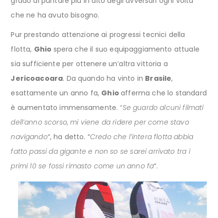
grado di puntare più in alto degli avversari ogni volta
che ne ha avuto bisogno.
Pur prestando attenzione ai progressi tecnici della
flotta,
Ghio
spera che il suo equipaggiamento attuale
sia sufficiente per ottenere un’altra vittoria a
Jericoacoara
. Da quando ha vinto in
Brasile
,
esattamente un anno fa,
Ghio
afferma che lo standard
è aumentato immensamente.
“Se guardo alcuni filmati
dell’anno scorso, mi viene da ridere per come stavo
navigando
“, ha detto. “
Credo che l’intera flotta abbia
fatto passi da gigante e non so se sarei arrivato tra i
primi 10 se fossi rimasto come un anno fa
“.